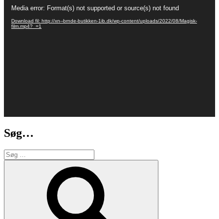
Videoafspiller
Media error: Format(s) not supported or source(s) not found
Download fil: http://xn--brnde-butikken-1ib.dk/wp-content/uploads/2022/08/Magisk-
film.mp4?_=1
Søg…
Søg
efter:
Søg