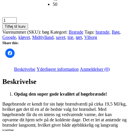
50
Bøgetræ
antal
Tilføj til kurv
Varenummer (SKU):
bøg
Kategori:
Brænde
Tags:
brænde
,
Bøg
,
Google
,
kløvet
,
Midtjylland
,
savet
,
træ
,
tørt
,
Viborg
Share this:
Beskrivelse
Yderligere information
Anmeldelser (0)
Beskrivelse
Opdag den super gode kvalitet af bøgebrænde!
Bøgebrænde er kendt for sin høje brændværdi på cirka 19,5 MJ/kg,
hvilket gør det til en af de bedste valg for brændsel. Med
bøgebrænde får du en intens og vedvarende varme, der kan
opvarme dit hjem selv på de koldeste dage. Det er let at antænde og
brænder langsomt, hvilket giver både øjeblikkelig og langvarig
varme.