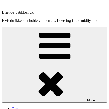
Videre
til
Brænde-butikken.dk
indhold
Hvis du ikke kan holde varmen …. Levering i hele midtjylland
Menu
Om …