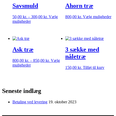
Savsmuld
Ahorn træ
Prisinterval:
De
50,00
kr.
–
300,00
kr.
Vælg
800,00
kr.
Vælg muligheder
Dette
50,00 kr.
va
muligheder
vare
til
ha
har
300,00 kr.
fle
flere
var
varianter.
Mu
Mulighederne
ka
Ask træ
3 sække med
kan
væ
vælges
på
nåletræ
på
va
Prisinterval:
800,00
kr.
–
850,00
kr.
Vælg
varesiden
Dette
800,00 kr.
muligheder
150,00
kr.
Tilføj til kurv
vare
til
har
850,00 kr.
flere
varianter.
Mulighederne
Seneste indlæg
kan
vælges
Betaling ved levering
19. oktober 2023
på
varesiden