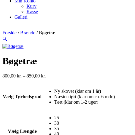
Min Konto
Kurv
Kasse
Galleri
Forside
/
Brænde
/ Bøgetræ
🔍
Bøgetræ
Prisinterval:
800,00
kr.
–
850,00
kr.
800,00 kr.
til
Ny skovet (klar om 1 år)
850,00 kr.
Vælg Tørhedsgrad
Næsten tørt (klar om ca. 6 mdr.)
Tørt (klar om 1-2 uger)
25
30
35
Vælg Længde
40