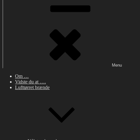
Menu
Om …
Vidste du at ….
Lufttørret brænde