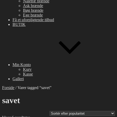
Nåletræ brænde
Ask brænde
Bøg brænde
Ege brænde
Få et uforpligtende tilbud
BUTIK
Min Konto
Kurv
Kasse
Galleri
Forside
/ Varer tagged “savet”
savet