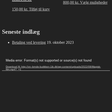
på
på
De
800,00
kr.
Vælg muligheder
varesiden
varesiden
va
150,00
kr.
Tilføj til kurv
ha
fle
var
Mu
ka
Seneste indlæg
væ
på
Betaling ved levering
19. oktober 2023
va
Videoafspiller
Media error: Format(s) not supported or source(s) not found
Download fil: http://xn--brnde-butikken-1ib.dk/wp-content/uploads/2022/08/Magisk-
film.mp4?_=1