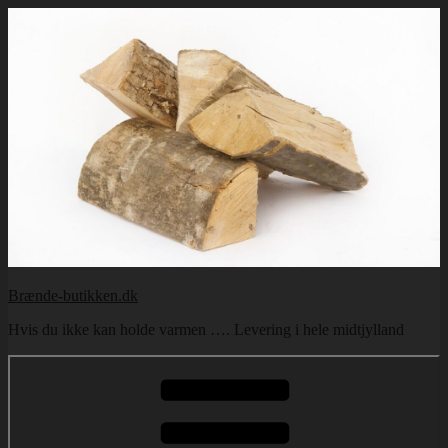
Videre
til
indhold
Brænde-butikken.dk
Hvis du ikke kan holde varmen …. Levering i hele midtjylland