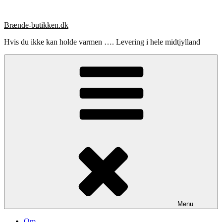
Videre
til
Brænde-butikken.dk
indhold
Hvis du ikke kan holde varmen …. Levering i hele midtjylland
Menu
Om …