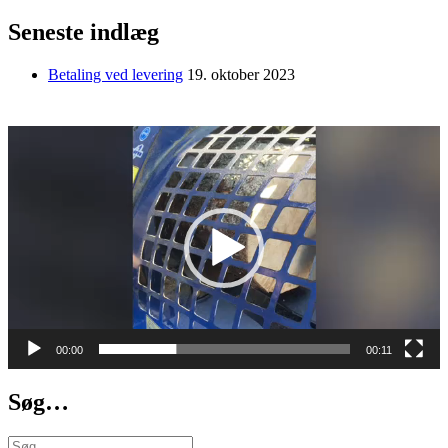
varianter.
Seneste indlæg
Mulighederne
kan
vælges
Betaling ved levering
19. oktober 2023
på
varesiden
Videoafspiller
00:00
00:11
Søg…
Søg