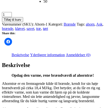
50
Ahorn
træ
Tilføj til kurv
antal
Varenummer (SKU):
Ahorn-1
Kategori:
Brænde
Tags:
ahorn
,
Ask
,
brænde
,
kløvet
,
savet
,
træ
,
tørt
Share this:
Beskrivelse
Yderligere information
Anmeldelser (0)
Beskrivelse
Opdag den varme, rene brændværdi af ahorntræ!
Ahorntræ er en fremragende kilde til brænde, kendt for sin høje
brændværdi på cirka 18,4 MJ/kg. Det betyder, at du får en rig og
effektiv varme, som kan varme dit hjem op på de koldeste
vinteraftener. Med sin lette antændelighed og jævne, langsomme
afbrænding får du både hurtig varme og langvarig brændetid.