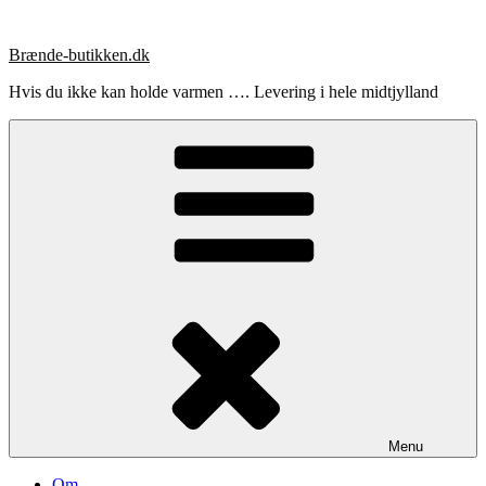
Videre
til
Brænde-butikken.dk
indhold
Hvis du ikke kan holde varmen …. Levering i hele midtjylland
Menu
Om …