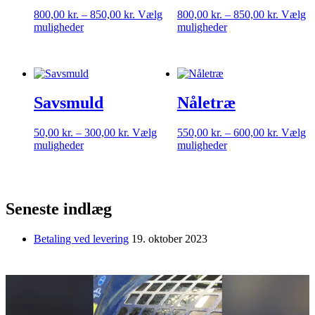
Prisinterval:
Prisinter
800,00
kr.
–
850,00
kr.
Vælg
800,00
kr.
–
850,00
kr.
Vælg
Dette
800,00 kr.
Dette
800,00 k
muligheder
muligheder
vare
til
vare
til
har
850,00 kr.
har
850,00 k
flere
flere
varianter.
varianter.
Mulighederne
Mulighederne
Savsmuld
Nåletræ
kan
kan
vælges
vælges
på
på
Prisinterval:
Prisinter
50,00
kr.
–
300,00
kr.
Vælg
550,00
kr.
–
600,00
kr.
Vælg
varesiden
varesiden
Dette
50,00 kr.
Dette
550,00 k
muligheder
muligheder
vare
til
vare
til
har
300,00 kr.
har
600,00 k
flere
flere
varianter.
varianter.
Seneste indlæg
Mulighederne
Mulighederne
kan
kan
vælges
vælges
Betaling ved levering
19. oktober 2023
på
på
varesiden
varesiden
Videoafspiller