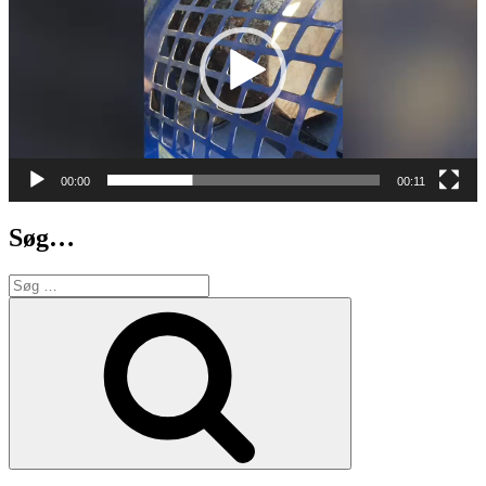
00:00
00:11
Søg…
Søg
efter:
Søg