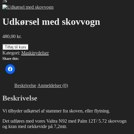
Udkørsel med skovvogn
480,00
kr.
Udkørsel
Tilføj til kurv
med
Kategori:
Maskinydelser
skovvogn
Share this:
antal
Beskrivelse
Anmeldelser (0)
Beskrivelse
Vi tilbyder udkørsel af stammer fra skoven, eller flytning.
Det udføres med vores Valtra N92 med Palm 12T/ 5.72 skovvogn
og kran med rækkevide på 7,2mtr.