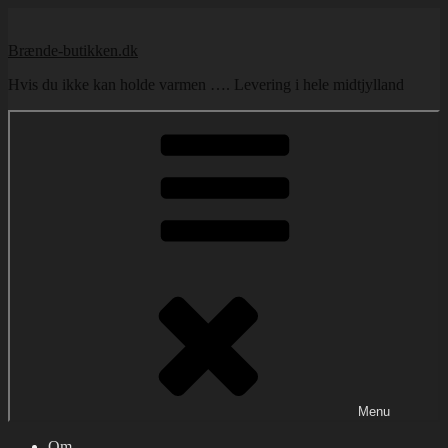
Videre
til
Brænde-butikken.dk
indhold
Hvis du ikke kan holde varmen …. Levering i hele midtjylland
Menu
Om …