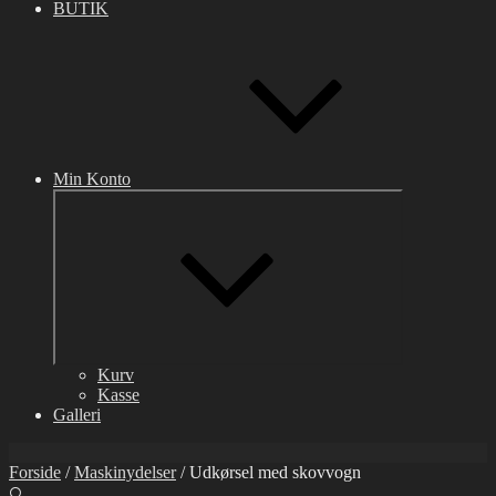
BUTIK
Min Konto
Udvid
undermenu
Kurv
Kasse
Galleri
Forside
/
Maskinydelser
/ Udkørsel med skovvogn
🔍