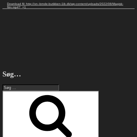
Download fil: http://xn--brnde-butikken-1ib.dk/wp-content/uploads/2022/08/Magisk-
film.mp4?_=1
Søg…
Søg
efter:
Søg