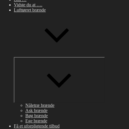
Vidste du at ….
Lufttørret brænde
Udvid
undermenu
Nåletræ brænde
Ask brænde
Bøg brænde
Ege brænde
Få et uforpligtende tilbud