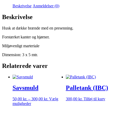
Beskrivelse
Anmeldelser (0)
Beskrivelse
Husk at dække brænde med en presenning.
Forstærket kanter og hjørner.
Miljøvenligt marteriale
Dimension: 3 x 5 mtr.
Relaterede varer
Savsmuld
Palletank (IBC)
Prisinterval:
50,00
kr.
–
300,00
kr.
Vælg
300,00
kr.
Tilføj til kurv
Dette
50,00 kr.
muligheder
vare
til
har
300,00 kr.