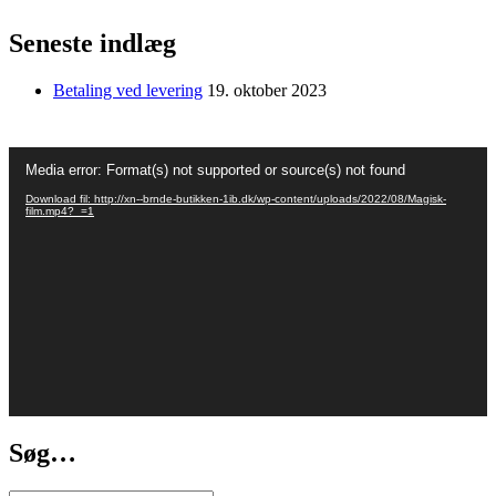
flere
varianter.
Seneste indlæg
Mulighederne
kan
vælges
Betaling ved levering
19. oktober 2023
på
varesiden
Videoafspiller
Media error: Format(s) not supported or source(s) not found
Download fil: http://xn--brnde-butikken-1ib.dk/wp-content/uploads/2022/08/Magisk-
film.mp4?_=1
Søg…