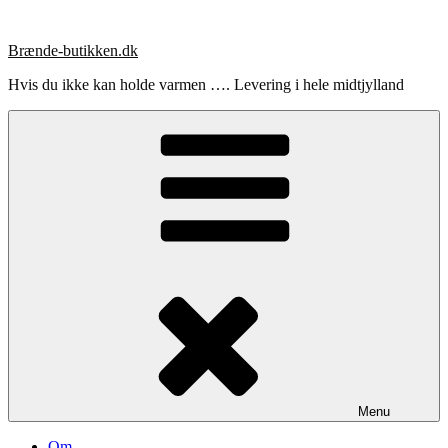
Videre
til
Brænde-butikken.dk
indhold
Hvis du ikke kan holde varmen …. Levering i hele midtjylland
Menu
Om …