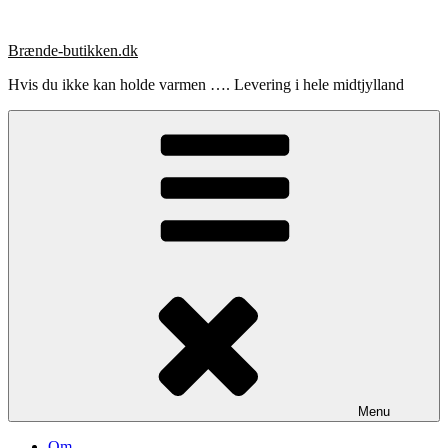
Videre
til
Brænde-butikken.dk
indhold
Hvis du ikke kan holde varmen …. Levering i hele midtjylland
Menu
Om …