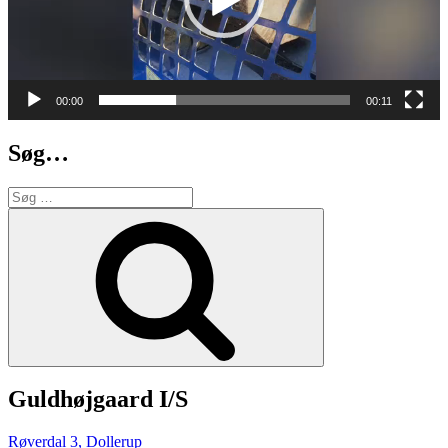
00:00
00:11
Søg…
Søg
efter:
Søg
Guldhøjgaard I/S
Røverdal 3, Dollerup