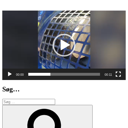
Videoafspiller
00:00
00:11
Søg…
Søg
efter:
Søg