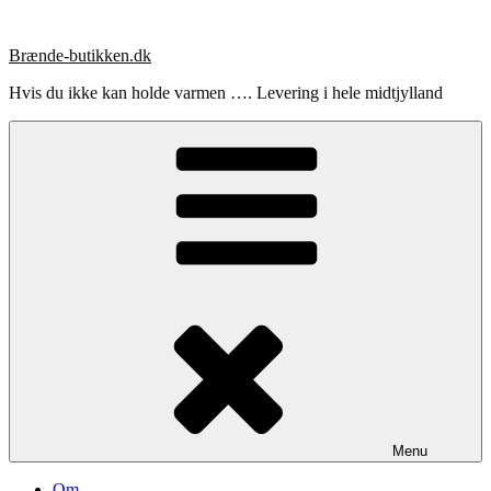
Videre
til
Brænde-butikken.dk
indhold
Hvis du ikke kan holde varmen …. Levering i hele midtjylland
Menu
Om …